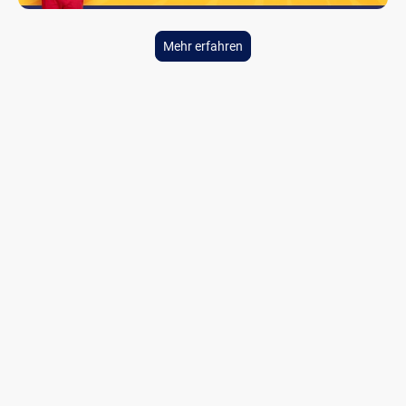
Mehr erfahren
Dein Sportverein in
Lohmen
Aktuell befinden sich 293 Mitglieder im Verein, davon 146
Sportler/-innen im Nachwuchsbereich.
In den einzelnen Abteilungen findet Ihr Kontakte und
Ansprechpartner.