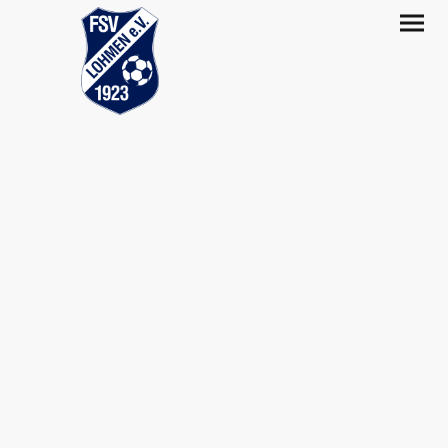
Willkommen beim
FSV 1923 Lohmen e.V.
Bei uns dreht sich alles um Bewegung,
Teamgeist und Spaß am Sport. Egal ob auf
dem Fußballplatz, beim Volleyball- oder
Badminton-Match, im Cheerleading-Team